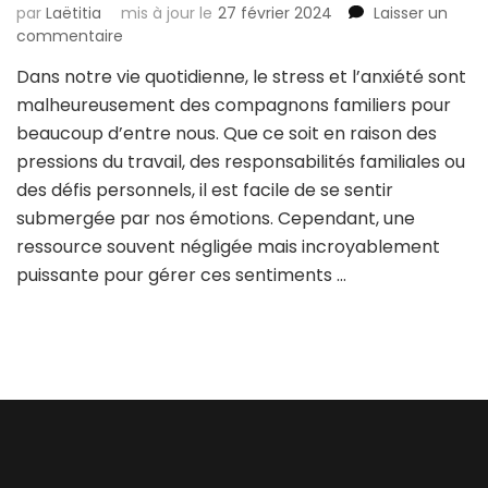
par
Laëtitia
mis à jour le
27 février 2024
Laisser un
sur
commentaire
5
Dans notre vie quotidienne, le stress et l’anxiété sont
exercices
malheureusement des compagnons familiers pour
de
respiration
beaucoup d’entre nous. Que ce soit en raison des
pour
pressions du travail, des responsabilités familiales ou
réduire
des défis personnels, il est facile de se sentir
le
submergée par nos émotions. Cependant, une
stress
et
ressource souvent négligée mais incroyablement
l’anxiété
puissante pour gérer ces sentiments …