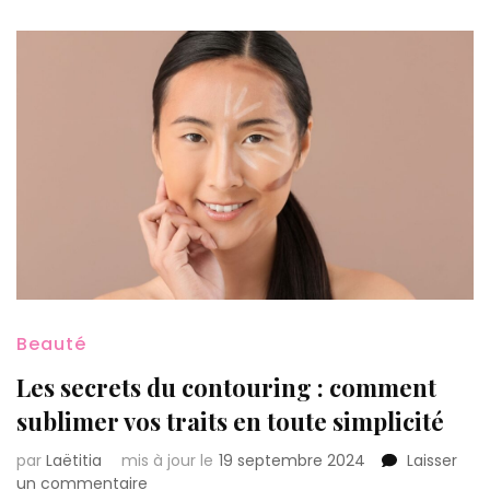
Beauté
Les secrets du contouring : comment
sublimer vos traits en toute simplicité
par
Laëtitia
mis à jour le
19 septembre 2024
Laisser
sur
un commentaire