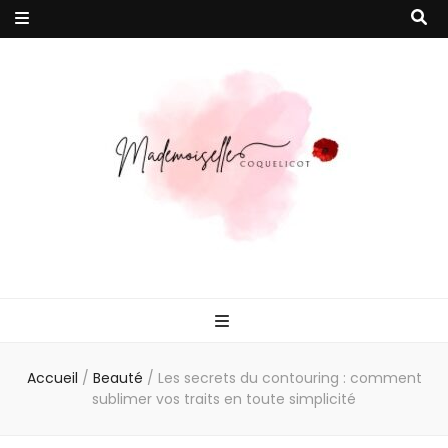
Mademoiselle
Votre magazine en ligne 100% féminin pour vous accompagner vers
un quotidien plus épanoui !
Coquelicot
Accueil
/
Beauté
/
Les secrets du contouring : comment
sublimer vos traits en toute simplicité