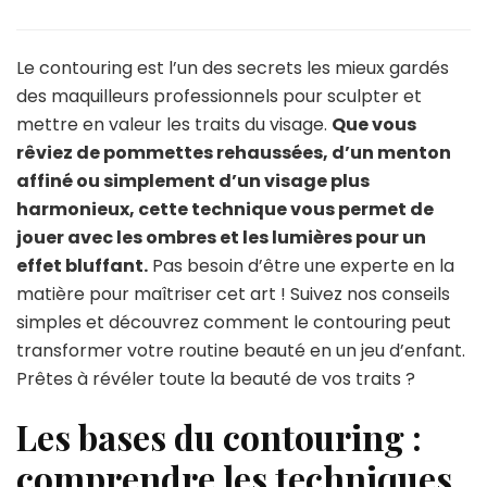
Les
secrets
du
Le contouring est l’un des secrets les mieux gardés
contouring
des maquilleurs professionnels pour sculpter et
:
mettre en valeur les traits du visage.
Que vous
comment
rêviez de pommettes rehaussées, d’un menton
sublimer
vos
affiné ou simplement d’un visage plus
traits
harmonieux, cette technique vous permet de
en
jouer avec les ombres et les lumières pour un
toute
effet bluffant.
Pas besoin d’être une experte en la
simplicité
matière pour maîtriser cet art ! Suivez nos conseils
simples et découvrez comment le contouring peut
transformer votre routine beauté en un jeu d’enfant.
Prêtes à révéler toute la beauté de vos traits ?
Les bases du contouring :
comprendre les techniques