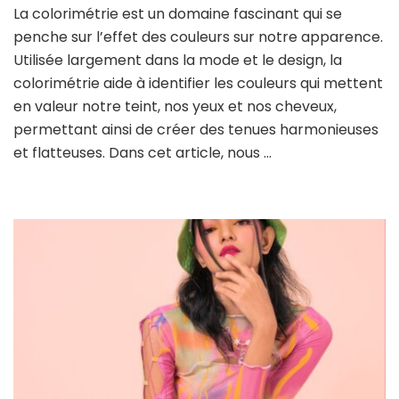
La colorimétrie est un domaine fascinant qui se
à
penche sur l’effet des couleurs sur notre apparence.
la
colorimétrie
Utilisée largement dans la mode et le design, la
:
colorimétrie aide à identifier les couleurs qui mettent
comment
en valeur notre teint, nos yeux et nos cheveux,
choisir
permettant ainsi de créer des tenues harmonieuses
les
couleurs
et flatteuses. Dans cet article, nous …
qui
vous
flattent
?