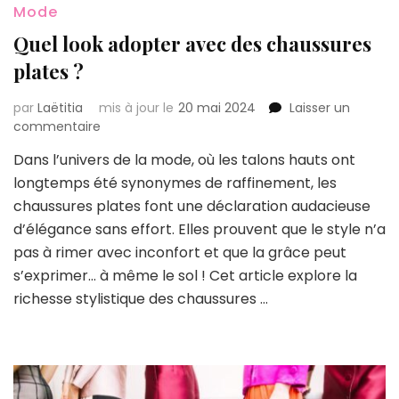
Mode
Quel look adopter avec des chaussures
plates ?
par
Laëtitia
mis à jour le
20 mai 2024
Laisser un
sur
commentaire
Quel
Dans l’univers de la mode, où les talons hauts ont
look
longtemps été synonymes de raffinement, les
adopter
avec
chaussures plates font une déclaration audacieuse
des
d’élégance sans effort. Elles prouvent que le style n’a
chaussures
pas à rimer avec inconfort et que la grâce peut
plates
s’exprimer… à même le sol ! Cet article explore la
?
richesse stylistique des chaussures …