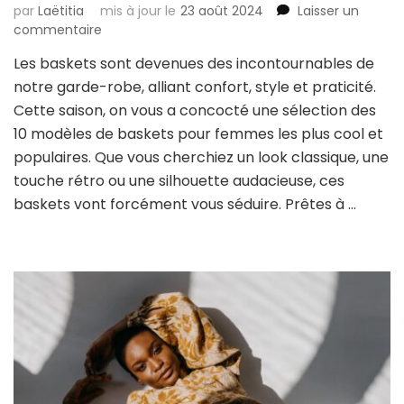
par
Laëtitia
mis à jour le
23 août 2024
Laisser un
sur
commentaire
Notre
Les baskets sont devenues des incontournables de
top
notre garde-robe, alliant confort, style et praticité.
10
des
Cette saison, on vous a concocté une sélection des
baskets
10 modèles de baskets pour femmes les plus cool et
pour
populaires. Que vous cherchiez un look classique, une
femmes
touche rétro ou une silhouette audacieuse, ces
incontournables
du
baskets vont forcément vous séduire. Prêtes à …
moment