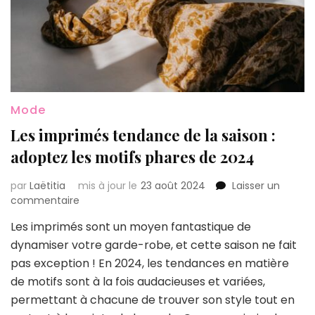
Mode
Les imprimés tendance de la saison :
adoptez les motifs phares de 2024
par
Laëtitia
mis à jour le
23 août 2024
Laisser un
sur
commentaire
Les
Les imprimés sont un moyen fantastique de
imprimés
dynamiser votre garde-robe, et cette saison ne fait
tendance
de
pas exception ! En 2024, les tendances en matière
la
de motifs sont à la fois audacieuses et variées,
saison
permettant à chacune de trouver son style tout en
: