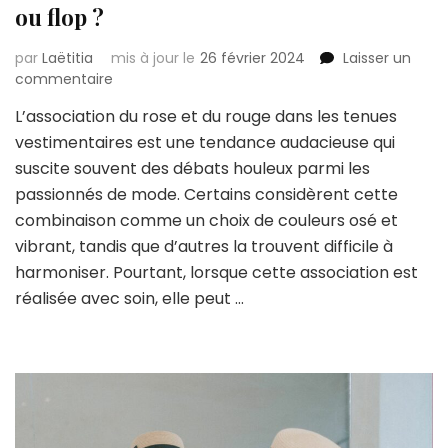
ou flop ?
par
Laëtitia
mis à jour le
26 février 2024
Laisser un
sur
commentaire
Porter
L’association du rose et du rouge dans les tenues
le
vestimentaires est une tendance audacieuse qui
rose
et
suscite souvent des débats houleux parmi les
le
passionnés de mode. Certains considèrent cette
rouge
combinaison comme un choix de couleurs osé et
ensemble :
vibrant, tandis que d’autres la trouvent difficile à
top
ou
harmoniser. Pourtant, lorsque cette association est
flop ?
réalisée avec soin, elle peut …