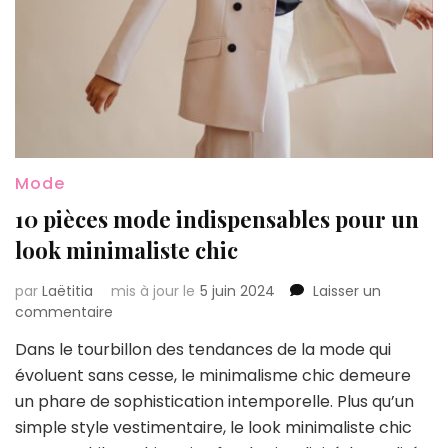
Mode
10 pièces mode indispensables pour un
look minimaliste chic
par
Laëtitia
mis à jour le
5 juin 2024
Laisser un
sur
commentaire
10
Dans le tourbillon des tendances de la mode qui
pièces
évoluent sans cesse, le minimalisme chic demeure
mode
indispensables
un phare de sophistication intemporelle. Plus qu’un
pour
simple style vestimentaire, le look minimaliste chic
un