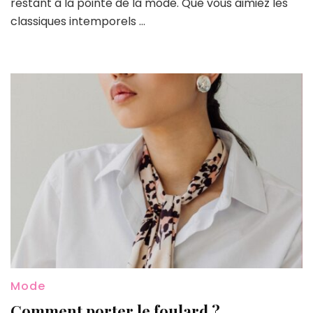
restant à la pointe de la mode. Que vous aimiez les
adoptez
les
classiques intemporels …
motifs
phares
de
2024
Mode
Comment porter le foulard ?