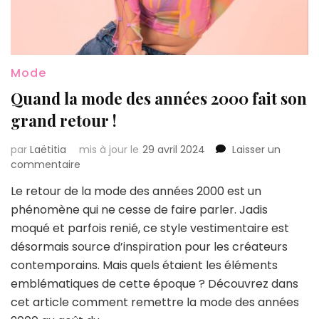
Mode
Quand la mode des années 2000 fait son
grand retour !
par
Laëtitia
mis à jour le
29 avril 2024
Laisser un
sur
commentaire
Quand
Le retour de la mode des années 2000 est un
la
phénomène qui ne cesse de faire parler. Jadis
mode
des
moqué et parfois renié, ce style vestimentaire est
années
désormais source d’inspiration pour les créateurs
2000
contemporains. Mais quels étaient les éléments
fait
emblématiques de cette époque ? Découvrez dans
son
grand
cet article comment remettre la mode des années
retour