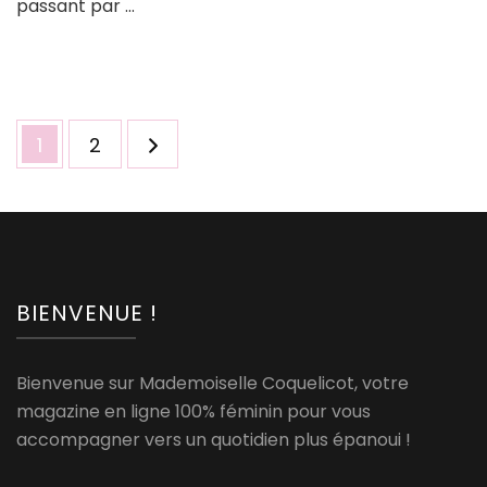
passant par …
tendance
et
comment
les
intégrer
Pagination
à
Page
Page
1
2
des
votre
garde-
publications
robe
!
BIENVENUE !
Bienvenue sur Mademoiselle Coquelicot, votre
magazine en ligne 100% féminin pour vous
accompagner vers un quotidien plus épanoui !