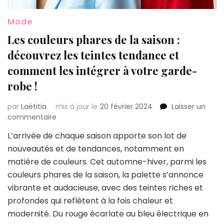
Mode
Les couleurs phares de la saison :
découvrez les teintes tendance et
comment les intégrer à votre garde-
robe !
par
Laëtitia
mis à jour le
20 février 2024
Laisser un
sur
commentaire
Les
L’arrivée de chaque saison apporte son lot de
couleurs
nouveautés et de tendances, notamment en
phares
de
matière de couleurs. Cet automne-hiver, parmi les
la
couleurs phares de la saison, la palette s’annonce
saison
vibrante et audacieuse, avec des teintes riches et
:
profondes qui reflètent à la fois chaleur et
découvrez
les
modernité. Du rouge écarlate au bleu électrique en
teintes