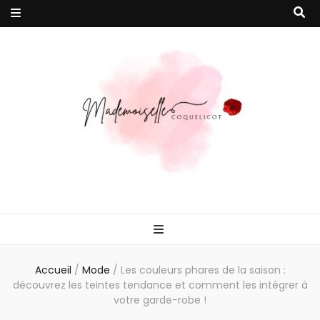
Mademoiselle
Votre magazine en ligne 100% féminin pour vous accompagner vers
un quotidien plus épanoui !
Coquelicot
Accueil
/
Mode
/
Les couleurs phares de la saison :
découvrez les teintes tendance et comment les intégrer à
votre garde-robe !