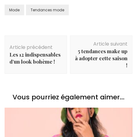
Mode
Tendances mode
Navigation
Article suivant
d'article
Article précédent
5 tendances make up
Les 12 indispensables
à adopter cette saison
d’un look bohème !
!
Vous pourriez également aimer...