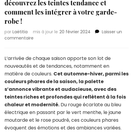
découvrez les teintes tendance et
comment les intégrer à votre garde-
robe !
par
Laëtitia
mis à jour le
20 février 2024
Laisser un
sur
commentaire
Les
couleurs
phares
L’arrivée de chaque saison apporte son lot de
de
nouveautés et de tendances, notamment en
la
matière de couleurs.
Cet automne-hiver, parmi les
saison
couleurs phares de la saison, la palette
:
découvrez
s’annonce vibrante et audacieuse, avec des
les
teintes riches et profondes qui reflètent à la fois
teintes
chaleur et modernité.
Du rouge écarlate au bleu
tendance
électrique en passant par le vert menthe, le jaune
et
comment
moutarde et le rose poudré, ces couleurs phares
les
évoquent des émotions et des ambiances variées.
intégrer