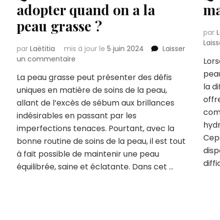
adopter quand on a la
ma
peau grasse ?
par
L
Lais
par
Laëtitia
mis à jour le
5 juin 2024
Laisser
sur
un commentaire
Lors
Quelle
peau
La peau grasse peut présenter des défis
routine
la d
uniques en matière de soins de la peau,
beauté
offr
adopter
allant de l’excès de sébum aux brillances
quand
com
indésirables en passant par les
on
hydr
imperfections tenaces. Pourtant, avec la
a
Cepe
bonne routine de soins de la peau, il est tout
la
disp
peau
à fait possible de maintenir une peau
grasse
diff
équilibrée, saine et éclatante. Dans cet …
?