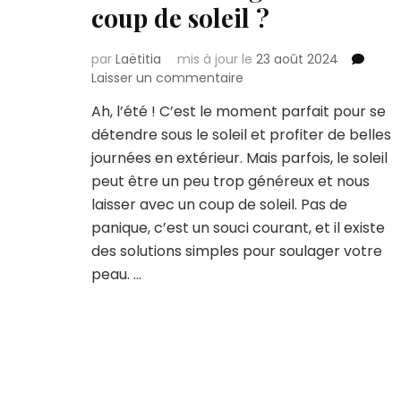
coup de soleil ?
par
Laëtitia
mis à jour le
23 août 2024
sur
Laisser un commentaire
Comment
Ah, l’été ! C’est le moment parfait pour se
réagir
détendre sous le soleil et profiter de belles
suite
à
journées en extérieur. Mais parfois, le soleil
un
peut être un peu trop généreux et nous
coup
laisser avec un coup de soleil. Pas de
de
panique, c’est un souci courant, et il existe
soleil
?
des solutions simples pour soulager votre
peau. …