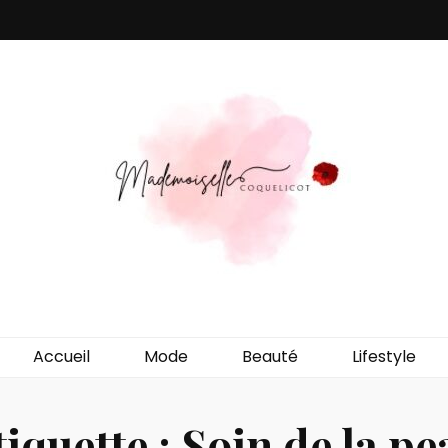
e Coquelicot
agner vers un quotidien plus épanoui !
Accueil
Mode
Beauté
Lifestyle
tiquette :
Soin de la pe