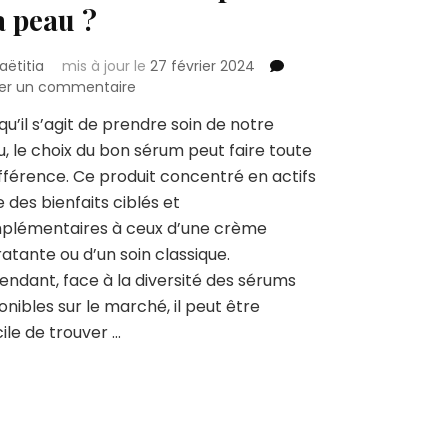
 peau ?
aëtitia
mis à jour le
27 février 2024
sur
ser un commentaire
Quel
qu’il s’agit de prendre soin de notre
sérum
, le choix du bon sérum peut faire toute
choisir
pour
ifférence. Ce produit concentré en actifs
ma
e des bienfaits ciblés et
peau ?
plémentaires à ceux d’une crème
atante ou d’un soin classique.
ndant, face à la diversité des sérums
onibles sur le marché, il peut être
icile de trouver …