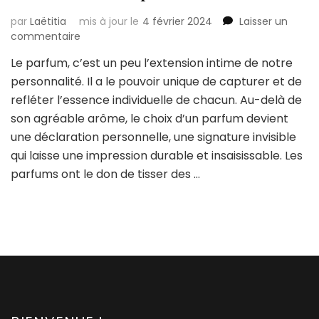
par
Laëtitia
mis à jour le
4 février 2024
Laisser un
sur
commentaire
Comment
Le parfum, c’est un peu l’extension intime de notre
choisir
personnalité. Il a le pouvoir unique de capturer et de
le
parfum
refléter l’essence individuelle de chacun. Au-delà de
parfait
son agréable arôme, le choix d’un parfum devient
en
une déclaration personnelle, une signature invisible
fonction
qui laisse une impression durable et insaisissable. Les
de
votre
parfums ont le don de tisser des …
personnalité
?