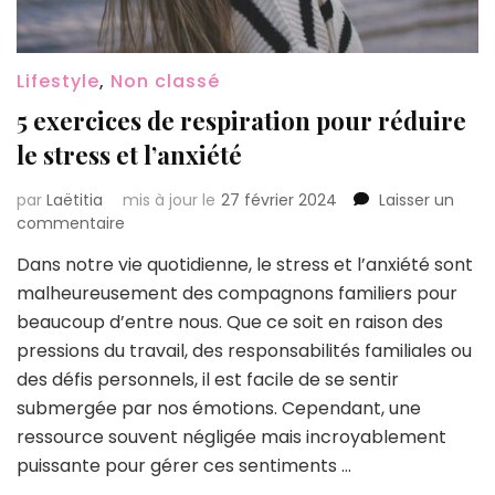
Lifestyle
,
Non classé
5 exercices de respiration pour réduire
le stress et l’anxiété
par
Laëtitia
mis à jour le
27 février 2024
Laisser un
sur
commentaire
5
Dans notre vie quotidienne, le stress et l’anxiété sont
exercices
malheureusement des compagnons familiers pour
de
respiration
beaucoup d’entre nous. Que ce soit en raison des
pour
pressions du travail, des responsabilités familiales ou
réduire
des défis personnels, il est facile de se sentir
le
submergée par nos émotions. Cependant, une
stress
et
ressource souvent négligée mais incroyablement
l’anxiété
puissante pour gérer ces sentiments …