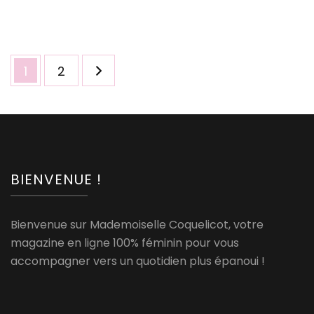
Pagination
Page
Page
1
2
des
publications
BIENVENUE !
Bienvenue sur Mademoiselle Coquelicot, votre
magazine en ligne 100% féminin pour vous
accompagner vers un quotidien plus épanoui !