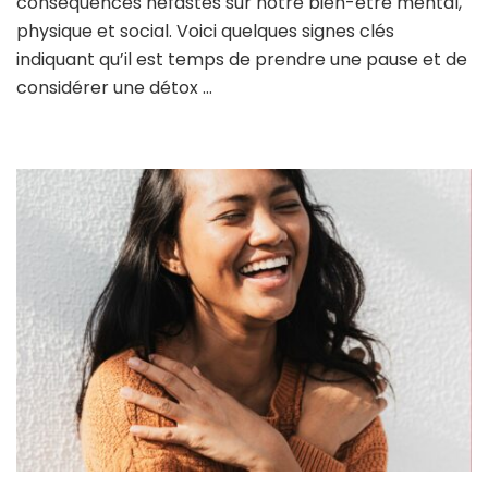
conséquences néfastes sur notre bien-être mental,
qu’il
physique et social. Voici quelques signes clés
est
temps
indiquant qu’il est temps de prendre une pause et de
de
considérer une détox …
faire
une
détox
digitale