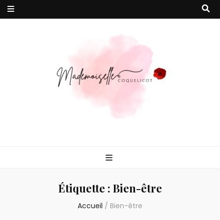
Mademoiselle
Votre magazine en ligne 100% féminin pour vous accompagner vers
un quotidien plus épanoui !
Coquelicot
Étiquette :
Bien-être
Accueil
/
Bien-être