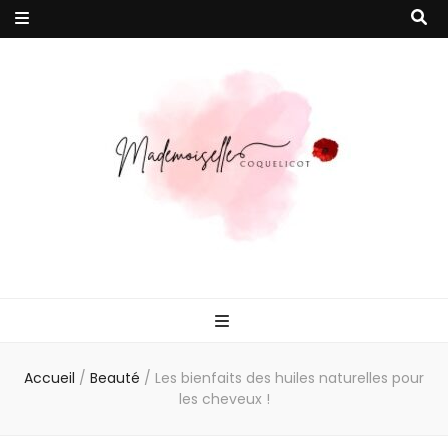
Mademoiselle
Votre magazine en ligne 100% féminin pour vous accompagner vers
un quotidien plus épanoui !
Coquelicot
Accueil
/
Beauté
/
Les bienfaits des huiles naturelles pour
les cheveux !