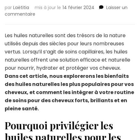
par
Laëtitia
mis à jour le
14 février 2024
Laisser un
sur
commentaire
Les
bienfaits
des
Les huiles naturelles sont des trésors de la nature
huiles
utilisés depuis des siècles pour leurs nombreuses
naturelles
vertus. Lorsqu’il s’agit de soins capillaires, les huiles
pour
naturelles offrent une solution efficace et naturelle
les
cheveux
pour nourrir, hydrater et protéger vos cheveux.
!
Dans cet article, nous explorerons les bienfaits
des huiles naturelles les plus populaires pour vos
cheveux, et comment les intégrer à votre routine
de soins pour des cheveux forts, brillants et en
pleine santé.
Pourquoi privilégier les
huiles naturelles pour les